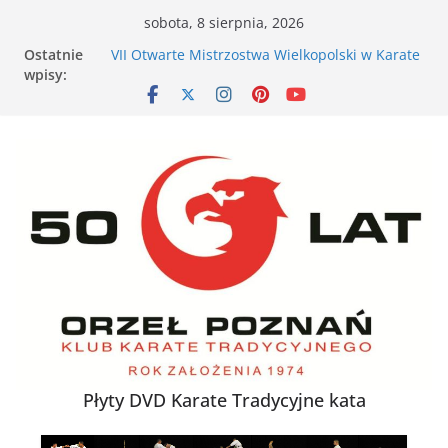
Przejdź
sobota, 8 sierpnia, 2026
do
Ostatnie
VII Otwarte Mistrzostwa Wielkopolski w Karate
treści
wpisy:
Tradycyjnym – Poznań, 17 maja 2026 r.
XXVI Ogólnopolski Puchar Dzieci w Karate
Tradycyjnym za nami
Nieśmiałe dziecko na tatami – jak karate
buduje pewność siebie
Karate dla energicznego dziecka – dlaczego to
działa
XXXVII Mistrzostwa Polski w Karate
Tradycyjnym
Płyty DVD Karate Tradycyjne kata