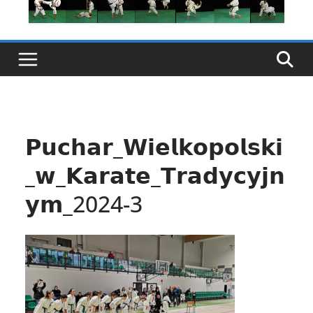
𝗣𝘂𝗰𝗵𝗮𝗿_𝗪𝗶𝗲𝗹𝗸𝗼𝗽𝗼𝗹𝘀𝗸𝗶
_𝘄_𝗞𝗮𝗿𝗮𝘁𝗲_𝗧𝗿𝗮𝗱𝘆𝗰𝘆𝗷𝗻
𝘆𝗺_2024-3