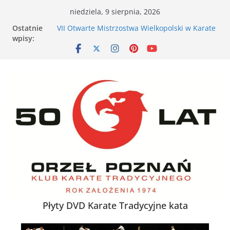
Przejdź
niedziela, 9 sierpnia, 2026
do
Ostatnie
VII Otwarte Mistrzostwa Wielkopolski w Karate
treści
wpisy:
Tradycyjnym – Poznań, 17 maja 2026 r.
XXVI Ogólnopolski Puchar Dzieci w Karate
Tradycyjnym za nami
Nieśmiałe dziecko na tatami – jak karate
buduje pewność siebie
Karate dla energicznego dziecka – dlaczego to
działa
XXXVII Mistrzostwa Polski w Karate
Tradycyjnym
Płyty DVD Karate Tradycyjne kata