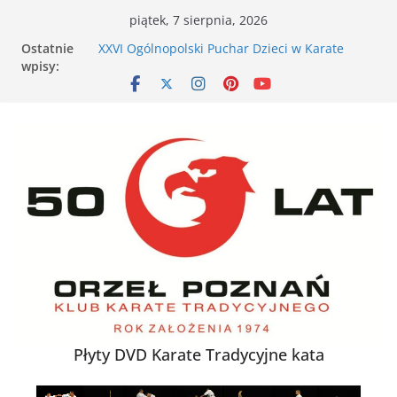
Przejdź
piątek, 7 sierpnia, 2026
do
VII Otwarte Mistrzostwa Wielkopolski w Karate
Ostatnie
treści
Tradycyjnym – Poznań, 17 maja 2026 r.
wpisy:
XXVI Ogólnopolski Puchar Dzieci w Karate
Tradycyjnym za nami
Nieśmiałe dziecko na tatami – jak karate
buduje pewność siebie
Karate dla energicznego dziecka – dlaczego to
działa
XXXVII Mistrzostwa Polski w Karate
Tradycyjnym
Płyty DVD Karate Tradycyjne kata