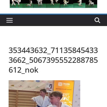
353443632_71135845433
3662_5067395552288785
612_nok