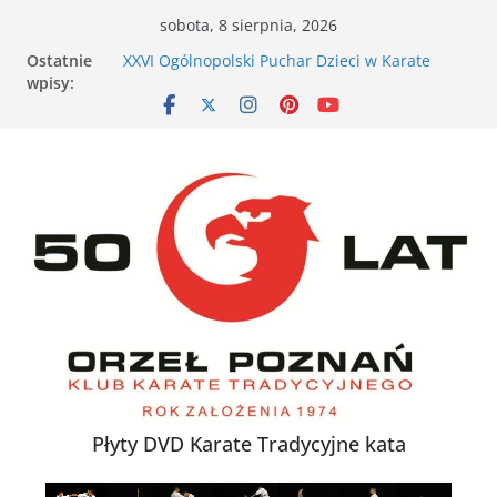
Przejdź
sobota, 8 sierpnia, 2026
do
VII Otwarte Mistrzostwa Wielkopolski w Karate
Ostatnie
treści
Tradycyjnym – Poznań, 17 maja 2026 r.
wpisy:
XXVI Ogólnopolski Puchar Dzieci w Karate
Tradycyjnym za nami
Nieśmiałe dziecko na tatami – jak karate
buduje pewność siebie
Karate dla energicznego dziecka – dlaczego to
działa
XXXVII Mistrzostwa Polski w Karate
Tradycyjnym
Płyty DVD Karate Tradycyjne kata