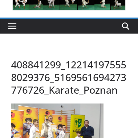
408841299_12214197555
8029376_5169561694273
776726_Karate_Poznan