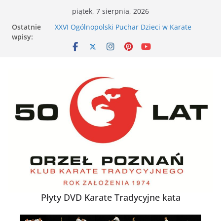
Przejdź
piątek, 7 sierpnia, 2026
do
VII Otwarte Mistrzostwa Wielkopolski w Karate
Ostatnie
treści
Tradycyjnym – Poznań, 17 maja 2026 r.
wpisy:
XXVI Ogólnopolski Puchar Dzieci w Karate
Tradycyjnym za nami
Nieśmiałe dziecko na tatami – jak karate
buduje pewność siebie
Karate dla energicznego dziecka – dlaczego to
działa
XXXVII Mistrzostwa Polski w Karate
Tradycyjnym
Płyty DVD Karate Tradycyjne kata