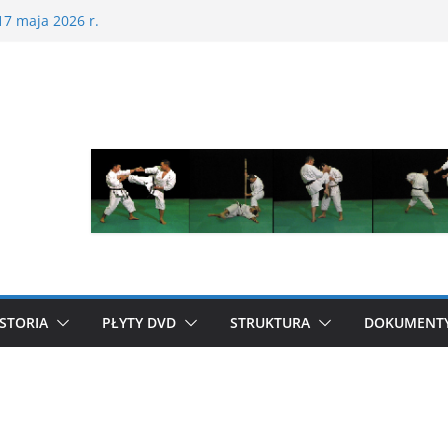
e Mistrzostwa Wielkopolski w Karate Tradycyjnym
17 maja 2026 r.
opolski Puchar Dzieci w Karate Tradycyjnym za
dziecko na tatami – jak karate buduje pewność
 energicznego dziecka – dlaczego to działa
trzostwa Polski w Karate Tradycyjnym
STORIA
PŁYTY DVD
STRUKTURA
DOKUMENT