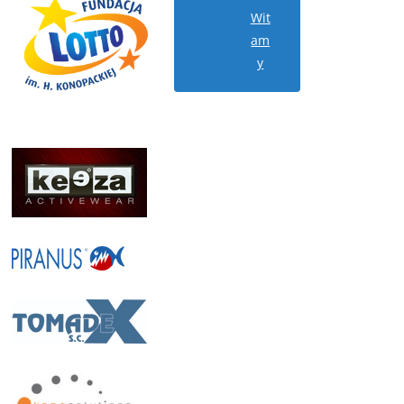
Wit
am
y