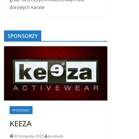
dorosłych Karate
SPONSORZY
SPONSORZY
KEEZA
30 listopada 2025
karatedo