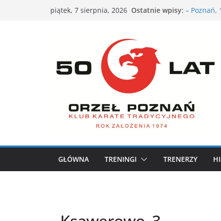
Przejdź
Ostatnie wpisy:
VII Otwart
piątek, 7 sierpnia, 2026
do
– Poznań, 
XXVI Ogóln
treści
nami
Nieśmiałe 
siebie
Karate dla
XXXVII Mis
GŁÓWNA
TRENINGI
TRENERZY
HI
Ksawerowo_3