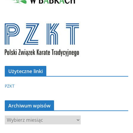
Użyteczne linki
PZKT
Archiwum wpisów
A
r