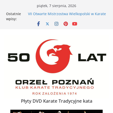
Przejdź
piątek, 7 sierpnia, 2026
do
Ostatnie
VII Otwarte Mistrzostwa Wielkopolski w Karate
treści
wpisy:
Tradycyjnym – Poznań, 17 maja 2026 r.
XXVI Ogólnopolski Puchar Dzieci w Karate
Tradycyjnym za nami
Nieśmiałe dziecko na tatami – jak karate
buduje pewność siebie
Karate dla energicznego dziecka – dlaczego to
działa
XXXVII Mistrzostwa Polski w Karate
Tradycyjnym
Płyty DVD Karate Tradycyjne kata