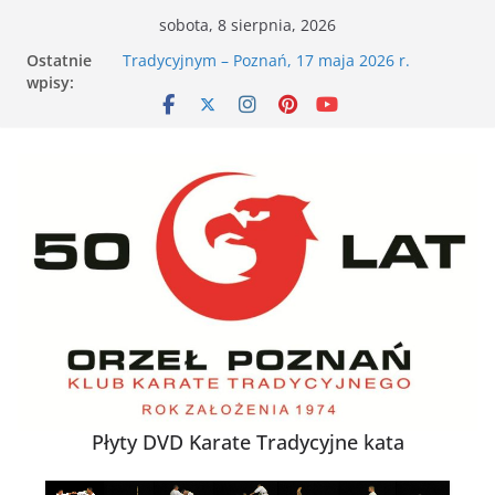
Przejdź
sobota, 8 sierpnia, 2026
do
VII Otwarte Mistrzostwa Wielkopolski w Karate
Ostatnie
treści
Tradycyjnym – Poznań, 17 maja 2026 r.
wpisy:
XXVI Ogólnopolski Puchar Dzieci w Karate
Tradycyjnym za nami
Nieśmiałe dziecko na tatami – jak karate
buduje pewność siebie
Karate dla energicznego dziecka – dlaczego to
działa
XXXVII Mistrzostwa Polski w Karate
Tradycyjnym
Płyty DVD Karate Tradycyjne kata