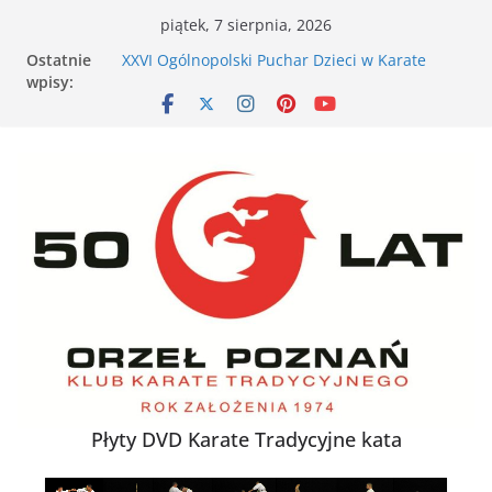
Przejdź
piątek, 7 sierpnia, 2026
do
VII Otwarte Mistrzostwa Wielkopolski w Karate
Ostatnie
Tradycyjnym – Poznań, 17 maja 2026 r.
treści
wpisy:
XXVI Ogólnopolski Puchar Dzieci w Karate
Tradycyjnym za nami
Nieśmiałe dziecko na tatami – jak karate
buduje pewność siebie
Karate dla energicznego dziecka – dlaczego to
działa
XXXVII Mistrzostwa Polski w Karate
Tradycyjnym
Płyty DVD Karate Tradycyjne kata