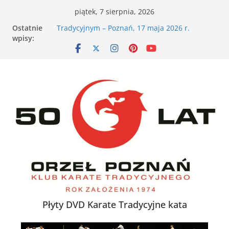
Przejdź
piątek, 7 sierpnia, 2026
do
VII Otwarte Mistrzostwa Wielkopolski w Karate
Ostatnie
treści
Tradycyjnym – Poznań, 17 maja 2026 r.
wpisy:
XXVI Ogólnopolski Puchar Dzieci w Karate
Tradycyjnym za nami
Nieśmiałe dziecko na tatami – jak karate
buduje pewność siebie
Karate dla energicznego dziecka – dlaczego to
działa
XXXVII Mistrzostwa Polski w Karate
Tradycyjnym
Płyty DVD Karate Tradycyjne kata