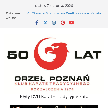
Przejdź
piątek, 7 sierpnia, 2026
do
Ostatnie
VII Otwarte Mistrzostwa Wielkopolski w Karate
treści
wpisy:
Tradycyjnym – Poznań, 17 maja 2026 r.
XXVI Ogólnopolski Puchar Dzieci w Karate
Tradycyjnym za nami
Nieśmiałe dziecko na tatami – jak karate
buduje pewność siebie
Karate dla energicznego dziecka – dlaczego to
działa
XXXVII Mistrzostwa Polski w Karate
Tradycyjnym
Płyty DVD Karate Tradycyjne kata