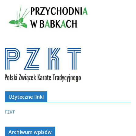
Użyteczne linki
PZKT
Archiwum wpisów