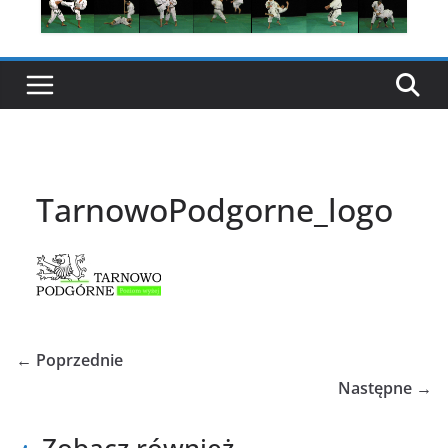
TarnowoPodgorne_logo
← Poprzednie
Następne →
Zobacz również