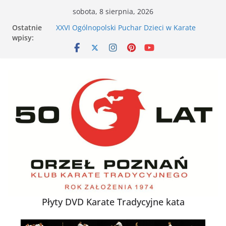
Przejdź
sobota, 8 sierpnia, 2026
do
Ostatnie
XXVI Ogólnopolski Puchar Dzieci w Karate
treści
wpisy:
Tradycyjnym za nami
Nieśmiałe dziecko na tatami – jak karate
buduje pewność siebie
Karate dla energicznego dziecka – dlaczego to
działa
XXXVII Mistrzostwa Polski w Karate
Tradycyjnym
VII Otwarte Mistrzostwa Wielkopolski w Karate
Tradycyjnym – Poznań, 17 maja 2026 r.
Płyty DVD Karate Tradycyjne kata