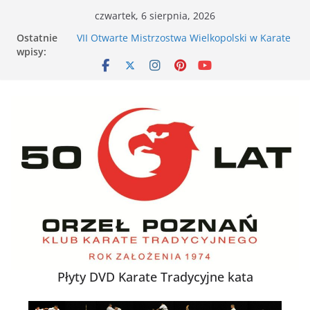
Przejdź
czwartek, 6 sierpnia, 2026
do
Ostatnie
VII Otwarte Mistrzostwa Wielkopolski w Karate
treści
wpisy:
Tradycyjnym – Poznań, 17 maja 2026 r.
XXVI Ogólnopolski Puchar Dzieci w Karate
Tradycyjnym za nami
Nieśmiałe dziecko na tatami – jak karate
buduje pewność siebie
Karate dla energicznego dziecka – dlaczego to
działa
XXXVII Mistrzostwa Polski w Karate
Tradycyjnym
Płyty DVD Karate Tradycyjne kata