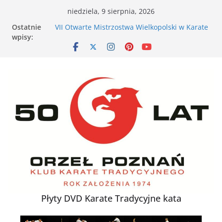
Przejdź
niedziela, 9 sierpnia, 2026
do
Ostatnie
VII Otwarte Mistrzostwa Wielkopolski w Karate
treści
wpisy:
Tradycyjnym – Poznań, 17 maja 2026 r.
XXVI Ogólnopolski Puchar Dzieci w Karate
Tradycyjnym za nami
Nieśmiałe dziecko na tatami – jak karate
buduje pewność siebie
Karate dla energicznego dziecka – dlaczego to
działa
XXXVII Mistrzostwa Polski w Karate
Tradycyjnym
Płyty DVD Karate Tradycyjne kata