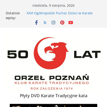
Przejdź
niedziela, 9 sierpnia, 2026
VII Otwarte Mistrzostwa Wielkopolski w Karate
do
Ostatnie
Tradycyjnym – Poznań, 17 maja 2026 r.
treści
wpisy:
XXVI Ogólnopolski Puchar Dzieci w Karate
Tradycyjnym za nami
Nieśmiałe dziecko na tatami – jak karate
buduje pewność siebie
Karate dla energicznego dziecka – dlaczego to
działa
XXXVII Mistrzostwa Polski w Karate
Tradycyjnym
Płyty DVD Karate Tradycyjne kata