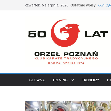
VII Otw
Przejdź
Ostatnie wpisy:
czwartek, 6 sierpnia, 2026
– Pozna
do
XXVI Og
nami
treści
Nieśmia
siebie
Karate 
XXXVII 
GŁÓWNA
TRENINGI
TRENERZY
HI