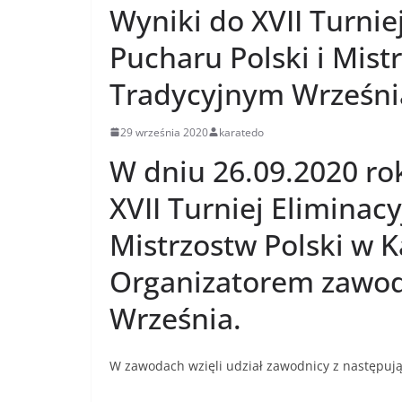
Wyniki do XVII Turnie
Pucharu Polski i Mist
Tradycyjnym Wrześni
29 września 2020
karatedo
W dniu 26.09.2020 ro
XVII Turniej Eliminac
Mistrzostw Polski w 
Organizatorem zawod
Września.
W zawodach wzięli udział zawodnicy z następuj