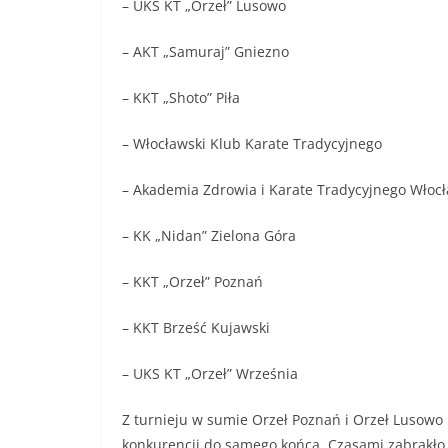
– UKS KT „Orzeł” Lusowo
– AKT „Samuraj” Gniezno
– KKT „Shoto” Piła
– Włocławski Klub Karate Tradycyjnego
– Akademia Zdrowia i Karate Tradycyjnego Włoc
– KK „Nidan” Zielona Góra
– KKT „Orzeł” Poznań
– KKT Brześć Kujawski
– UKS KT „Orzeł” Września
Z turnieju w sumie Orzeł Poznań i Orzeł Lusowo 
konkurencji do samego końca. Czasami zabrakło