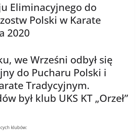
ju Eliminacyjnego do
rzostw Polski w Karate
a 2020
ku, we Wrześni odbył się
yjny do Pucharu Polski i
Karate Tradycyjnym.
ów był klub UKS KT „Orzeł”
ących klubów: