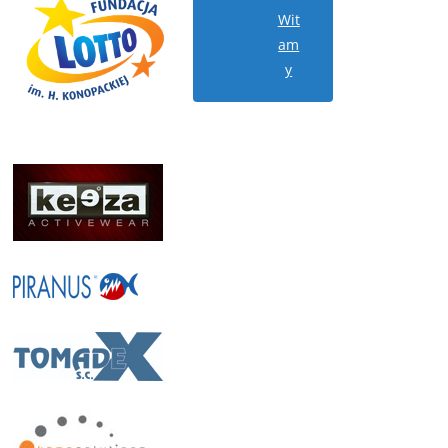
Wit
am
y