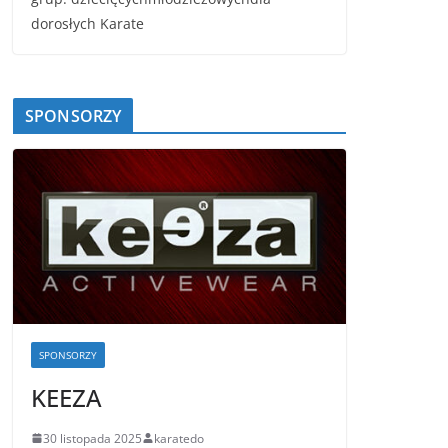
dorosłych Karate
SPONSORZY
SPONSORZY
KEEZA
30 listopada 2025
karatedo