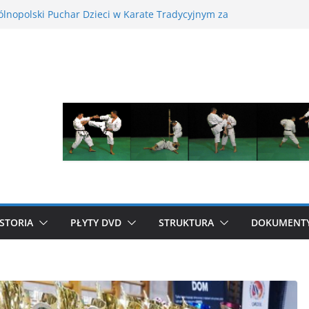
arte Mistrzostwa Wielkopolski w Karate Tradycyjnym
ń, 17 maja 2026 r.
ólnopolski Puchar Dzieci w Karate Tradycyjnym za
łe dziecko na tatami – jak karate buduje pewność
dla energicznego dziecka – dlaczego to działa
Mistrzostwa Polski w Karate Tradycyjnym
STORIA
PŁYTY DVD
STRUKTURA
DOKUMENT