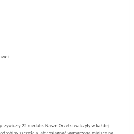
ławek
przywiozły 22 medale. Nasze Orzełki walczyły w każdej
 odrobiny szczęścia, aby osiągnąć wymarzone miejsce na