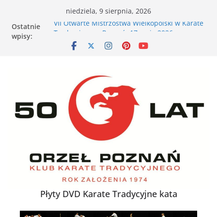
Przejdź
niedziela, 9 sierpnia, 2026
do
Ostatnie
VII Otwarte Mistrzostwa Wielkopolski w Karate
treści
wpisy:
Tradycyjnym – Poznań, 17 maja 2026 r.
XXVI Ogólnopolski Puchar Dzieci w Karate
Tradycyjnym za nami
Nieśmiałe dziecko na tatami – jak karate
buduje pewność siebie
Karate dla energicznego dziecka – dlaczego to
działa
XXXVII Mistrzostwa Polski w Karate
Tradycyjnym
Płyty DVD Karate Tradycyjne kata