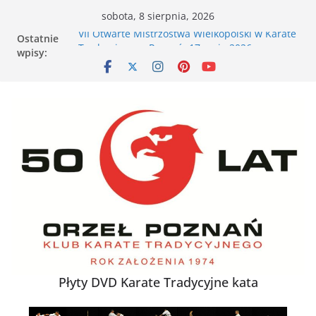
Przejdź
sobota, 8 sierpnia, 2026
do
Ostatnie
VII Otwarte Mistrzostwa Wielkopolski w Karate
treści
wpisy:
Tradycyjnym – Poznań, 17 maja 2026 r.
XXVI Ogólnopolski Puchar Dzieci w Karate
Tradycyjnym za nami
Nieśmiałe dziecko na tatami – jak karate
buduje pewność siebie
Karate dla energicznego dziecka – dlaczego to
działa
XXXVII Mistrzostwa Polski w Karate
Tradycyjnym
Płyty DVD Karate Tradycyjne kata