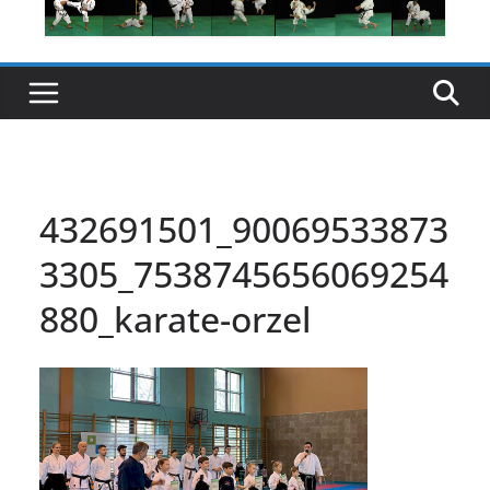
432691501_90069533873
3305_7538745656069254
880_karate-orzel