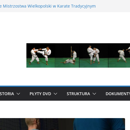
te Mistrzostwa Wielkopolski w Karate Tradycyjnym
 17 maja 2026 r.
nopolski Puchar Dzieci w Karate Tradycyjnym za
 dziecko na tatami – jak karate buduje pewność
 energicznego dziecka – dlaczego to działa
strzostwa Polski w Karate Tradycyjnym
STORIA
PŁYTY DVD
STRUKTURA
DOKUMENT