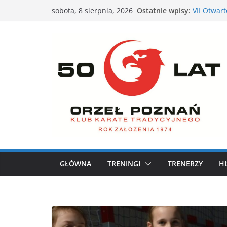
Przejdź
Ostatnie wpisy:
VII Otwar
sobota, 8 sierpnia, 2026
do
– Poznań,
XXVI Ogól
treści
nami
Nieśmiałe
siebie
Karate dla
XXXVII Mi
GŁÓWNA
TRENINGI
TRENERZY
HI