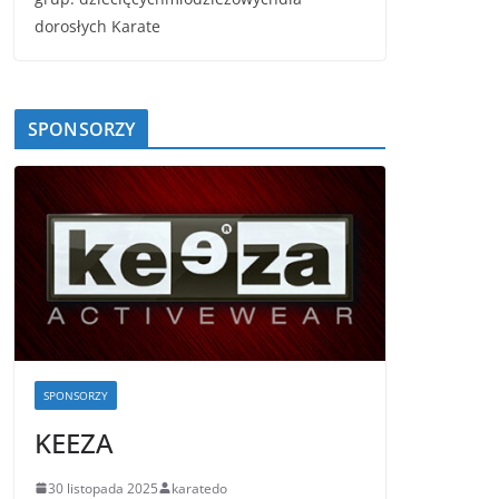
dorosłych Karate
SPONSORZY
SPONSORZY
KEEZA
30 listopada 2025
karatedo