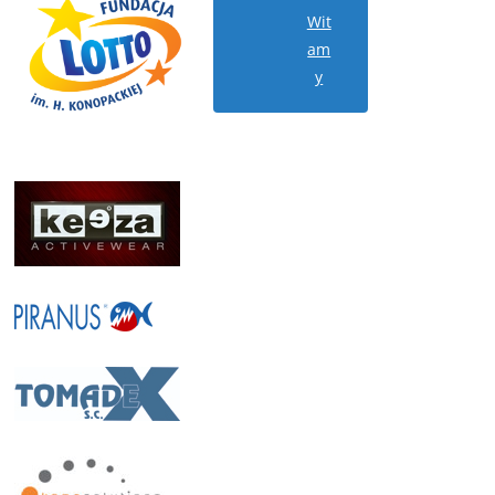
Wit
am
y