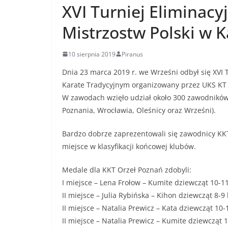
XVI Turniej Eliminacy
Mistrzostw Polski w 
10 sierpnia 2019
Piranus
Dnia 23 marca 2019 r. we Wrześni odbył się XVI T
Karate Tradycyjnym organizowany przez UKS KT 
W zawodach wzięło udział około 300 zawodników z
Poznania, Wrocławia, Oleśnicy oraz Wrześni).
Bardzo dobrze zaprezentowali się zawodnicy KKT
miejsce w klasyfikacji końcowej klubów.
Medale dla KKT Orzeł Poznań zdobyli:
I miejsce – Lena Frołow – Kumite dziewcząt 10-11
II miejsce – Julia Rybińska – Kihon dziewcząt 8-9 
II miejsce – Natalia Prewicz – Kata dziewcząt 10-1
II miejsce – Natalia Prewicz – Kumite dziewcząt 1