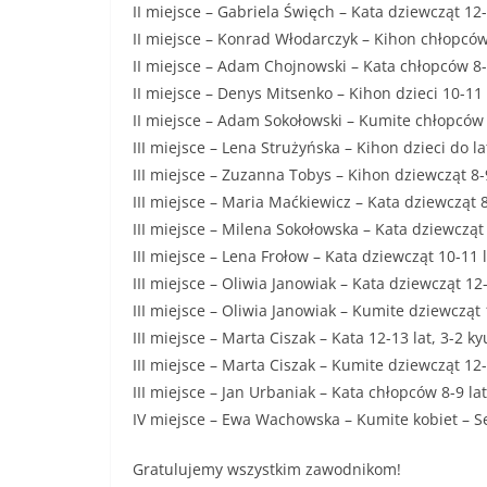
II miejsce – Gabriela Święch – Kata dziewcząt 12-
II miejsce – Konrad Włodarczyk – Kihon chłopców
II miejsce – Adam Chojnowski – Kata chłopców 8-9
II miejsce – Denys Mitsenko – Kihon dzieci 10-11 
II miejsce – Adam Sokołowski – Kumite chłopców 1
III miejsce – Lena Strużyńska – Kihon dzieci do la
III miejsce – Zuzanna Tobys – Kihon dziewcząt 8-
III miejsce – Maria Maćkiewicz – Kata dziewcząt 8
III miejsce – Milena Sokołowska – Kata dziewcząt 
III miejsce – Lena Frołow – Kata dziewcząt 10-11 l
III miejsce – Oliwia Janowiak – Kata dziewcząt 12-
III miejsce – Oliwia Janowiak – Kumite dziewcząt 
III miejsce – Marta Ciszak – Kata 12-13 lat, 3-2 ky
III miejsce – Marta Ciszak – Kumite dziewcząt 12-1
III miejsce – Jan Urbaniak – Kata chłopców 8-9 lat
IV miejsce – Ewa Wachowska – Kumite kobiet – Se
Gratulujemy wszystkim zawodnikom!