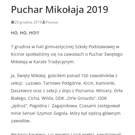
Puchar Mikołaja 2019
20 grudnia 2019
Piranus
HO, HO, HO!!!
7 grudnia w hali gimnastycznej Szkoły Podstawowej w
Kicinie spotkaliśmy się na zawodach o Puchar Świętego
Mikołaja w Karate Tradycyjnym.
Ja, Święty Mikołaj, gościłem ponad 150 zawodników z
sekcji: Lusowo, Tarnowo Podgórne, Kicin, Kamionki,
Daszewice oraz z sekcji z dojo z Poznania: Winiary, Orła
Białego, Cicha, Wilda, ODK „Orle Gniazdo”, ODK
„Jędruś”, Pogodna i Zagajnikowa. Czasami zastępował
mnie Sensei Szymon Gogola, który był sędzią głównym
zawodów.
Wszyscy karatecy, i ci mniejsi i ciut więksi, rywalizowali